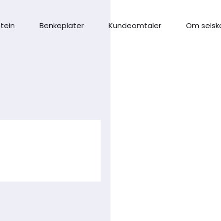
stein
Benkeplater
Kundeomtaler
Om selsk