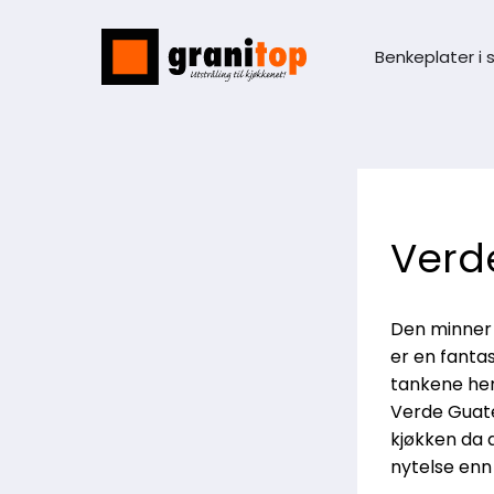
Benkeplater i 
Verd
Den minner 
er en fantas
tankene hen
Verde Guate
kjøkken da d
nytelse enn 