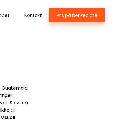
Pris på benkeplate
apet
Kontakt
de Guatemala
ringer
vet. Selv om
kke til
visuell