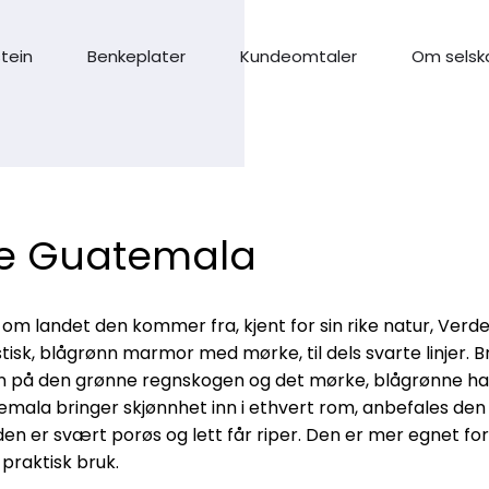
stein
Benkeplater
Kundeomtaler
Om selsk
e Guatemala
om landet den kommer fra, kjent for sin rike natur, Ver
tisk, blågrønn marmor med mørke, til dels svarte linjer. B
 på den grønne regnskogen og det mørke, blågrønne ha
mala bringer skjønnhet inn i ethvert rom, anbefales den i
en er svært porøs og lett får riper. Den er mer egnet for 
praktisk bruk.