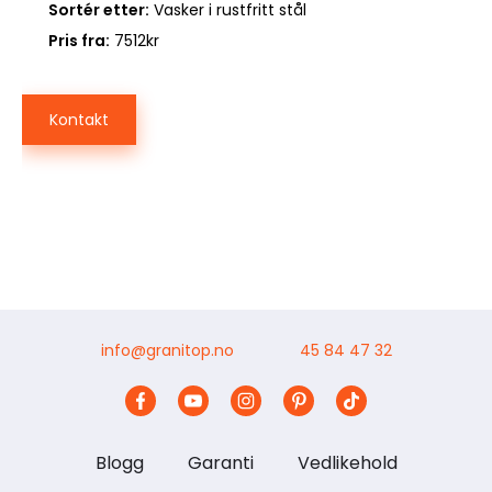
Sortér etter:
Vasker i rustfritt stål
Pris fra:
7512kr
Kontakt
info@granitop.no
45 84 47 32
Blogg
Garanti
Vedlikehold