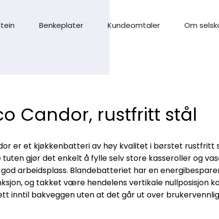
stein
Benkeplater
Kundeomtaler
Om selsk
o Candor, rustfritt stål
r er et kjøkkenbatteri av høy kvalitet i børstet rustfritt 
tuten gjør det enkelt å fylle selv store kasseroller og vas
 god arbeidsplass. Blandebatteriet har en energibespar
nksjon, og takket være hendelens vertikale nullposisjon k
tt inntil bakveggen uten at det går ut over brukervennli