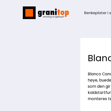
Benkeplater i 
Blanc
Blanco Cando
høye, buede 
som den gir
kaldstartfu
monteres te