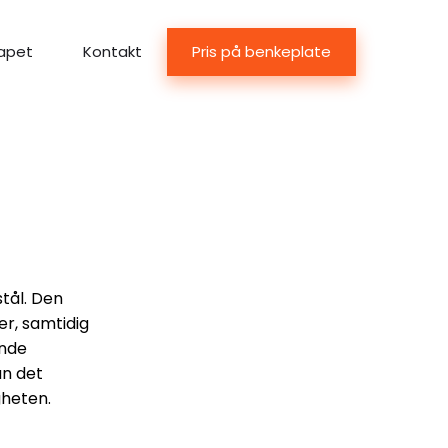
Pris på benkeplate
apet
Kontakt
stål. Den
er, samtidig
ende
an det
gheten.