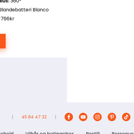
ius:
360°
Blandebatteri Blanco
1766kr
45 84 47 32
kehold
Vilkår og betingelser
Bestill
Personve