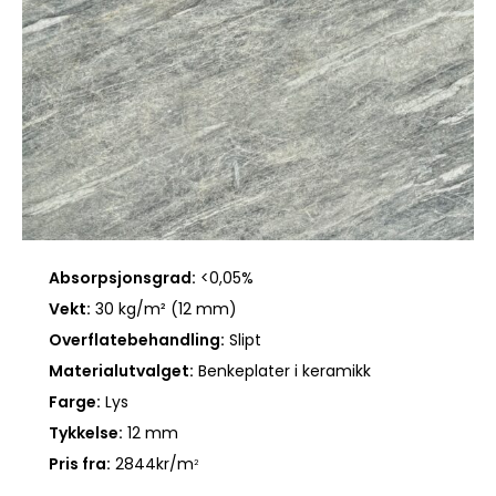
Absorpsjonsgrad:
<0,05%
Vekt:
30 kg/m² (12 mm)
Overflatebehandling:
Slipt
Materialutvalget:
Benkeplater i keramikk
Farge:
Lys
Tykkelse:
12 mm
Pris fra:
2844kr/m
2