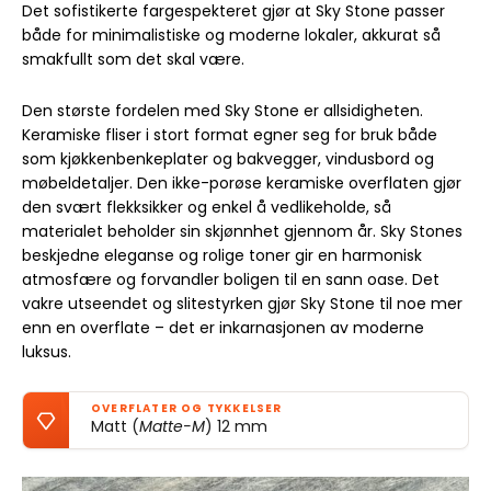
Det sofistikerte fargespekteret gjør at Sky Stone passer
både for minimalistiske og moderne lokaler, akkurat så
smakfullt som det skal være.
Den største fordelen med Sky Stone er allsidigheten.
Keramiske fliser i stort format egner seg for bruk både
som kjøkkenbenkeplater og bakvegger, vindusbord og
møbeldetaljer. Den ikke-porøse keramiske overflaten gjør
den svært flekksikker og enkel å vedlikeholde, så
materialet beholder sin skjønnhet gjennom år. Sky Stones
beskjedne eleganse og rolige toner gir en harmonisk
atmosfære og forvandler boligen til en sann oase. Det
vakre utseendet og slitestyrken gjør Sky Stone til noe mer
enn en overflate – det er inkarnasjonen av moderne
luksus.
OVERFLATER OG TYKKELSER
Matt (
Matte-M
) 12 mm